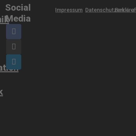
Social
Impressum
Datenschutzerkläru
Barriere
Media
ik
ation
k