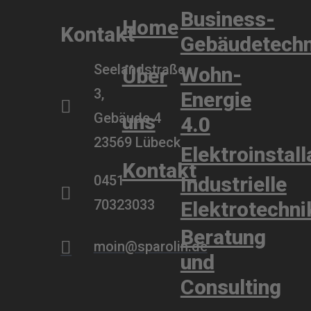
Business-
Home
Kontakt
Gebäudetechn
Seelandstraße
Wohn-
Über
3,
Energie
Gebäude 4
uns
4.0
23569 Lübeck
Elektroinstall
Kontakt
0451
Industrielle
70323033
Elektrotechni
Beratung
moin@sparolin.de
und
Consulting