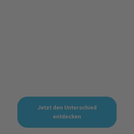
Projekt zum Erfolg.
Lassen Sie uns gemeinsam
innovative Lösungen
entwickeln, die effizient,
sicher und zukunftsfähig
sind.
Jetzt den Unterschied
entdecken