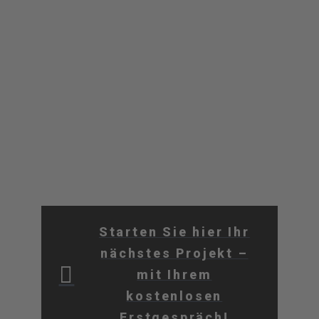
und nachhaltige Realität formen.
Kontaktieren Sie uns jetzt für
eine unverbindliche
Erstberatung und legen Sie den
Grundstein für ein Projekt ohne
Kompromisse.
Starten Sie hier Ihr
nächstes Projekt –
mit Ihrem
kostenlosen
Erstgespräch!