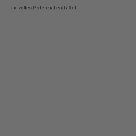
ihr volles Potenzial entfaltet.
IHR WEG ZUR PERFEKTEN LÖSUNG
UNSER PROZESS
Wir beherrschen die gesamte Klaviatur
der elektrotechnischen Planung.
Jede Phase ist ein klar definierter
Schritt, der direkt in den nächsten