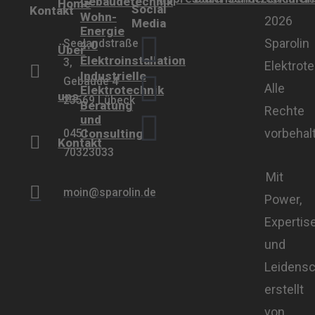
Gebäudetechnik
Home
Social
Kontakt
Wohn-
2026
Media
Energie
Sparolin
Seelandstraße
4.0
Über
Elektroinstallation
3,
Elektrote
Industrielle
Gebäude 4
Alle
Elektrotechnik
uns
23569 Lübeck
Beratung
Rechte
und
vorbehal
Consulting
0451
Kontakt
70323033
Mit
moin@sparolin.de
Power,
Expertis
und
Leidensc
erstellt
von