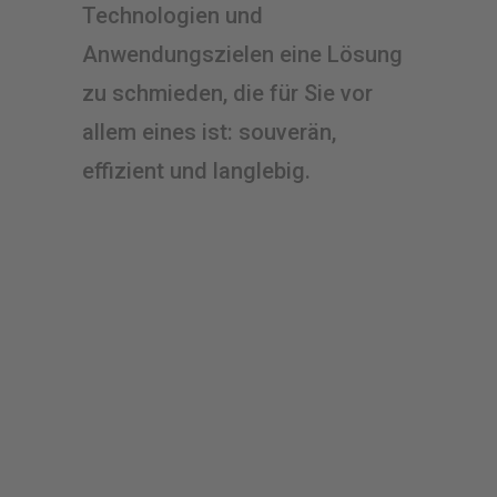
Technologien und
Anwendungszielen eine Lösung
zu schmieden, die für Sie vor
allem eines ist: souverän,
effizient und langlebig.
Starten Sie hier Ihr
nächstes Projekt –
mit Ihrem
kostenlosen
Erstgespräch!