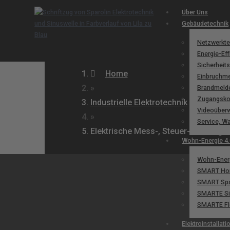
Über Uns
Gebäudetechnik
Netzwerkte
Energie-Eff
Sicherheit
Home
Einbruchm
»
Brandmeld
Zugangskon
Industrielle Elektrotechnik
Videoüber
»
Service, W
Elektrische Mess-, Steuer- und Rege
Wohn-Energie 4.
Wohn-Energ
SMART H
SMART Sp
SMARTE Si
SMARTE Flex
Elektroinstallati