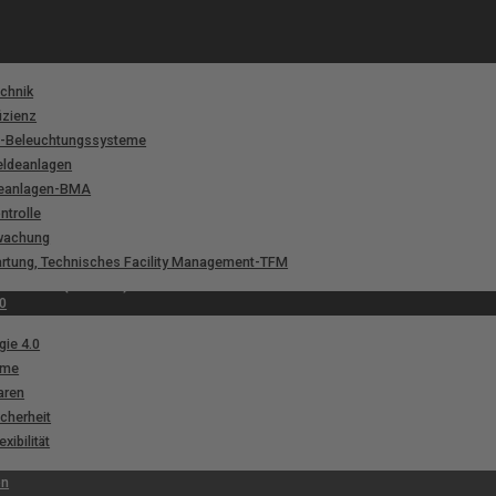
chnik
izienz
s-Beleuchtungssysteme
eldeanlagen
eanlagen-BMA
trolle
wachung
artung, Technisches Facility Management-TFM
ltechnik (E-MSR)
0
ie 4.0
ome
aren
cherheit
ibilität
on