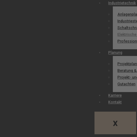
Industrietechnik
Anlagenpla
Industries
Schaltschr
Elektrisch
Profession
Planung
Projektpla
Beratung &
Projekt- u
Gutachten
Karriere
Kontakt
X