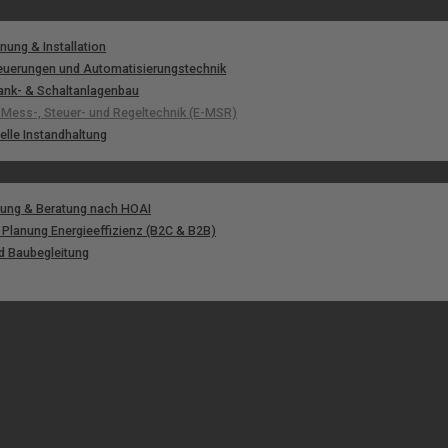
nung & Installation
teuerungen und Automatisierungstechnik
ank- & Schaltanlagenbau
e Mess-, Steuer- und Regeltechnik (E-MSR)
elle Instandhaltung
nung & Beratung nach HOAI
 Planung Energieeffizienz (B2C & B2B)
nd Baubegleitung